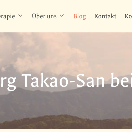
rapie
Über uns
Blog
Kontakt
Ko
rg Takao-San be