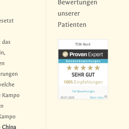
Bewertungen
unserer
esetzt
Patienten
t das
in,
en
ahrungen
welche
he Kampo
en
 Kampo
n China