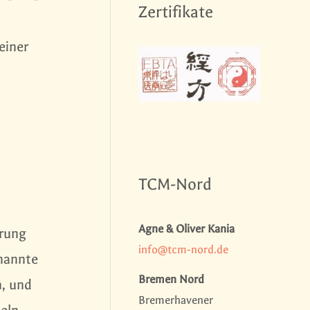
Zertifikate
einer
TCM-Nord
Agne & Oliver Kania
erung
info@tcm-nord.de
enannte
Bremen Nord
n, und
Bremerhavener