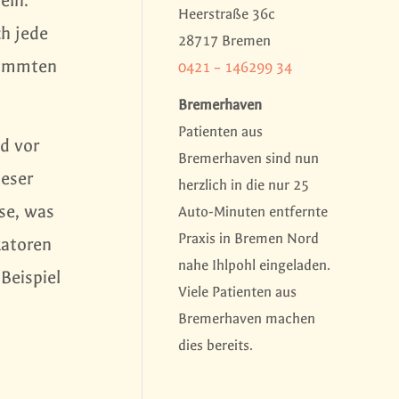
eln.
Heerstraße 36c
ch jede
28717 Bremen
timmten
0421 – 146299 34
Bremerhaven
Patienten aus
nd vor
Bremerhaven sind nun
ieser
herzlich in die nur 25
se, was
Auto-Minuten entfernte
Praxis in Bremen Nord
katoren
nahe Ihlpohl eingeladen.
Beispiel
Viele Patienten aus
Bremerhaven machen
dies bereits.