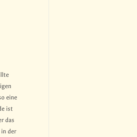
llte
tigen
so eine
e ist
er das
 in der