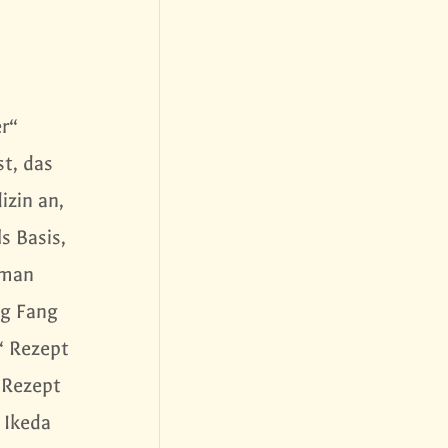
r“
st, das
zin an,
s Basis,
 man
ng Fang
“ Rezept
 Rezept
 Ikeda