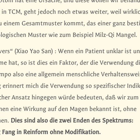
tom hat eine Ursache, und diese wollen wir behand
n in TCM, geht jedoch noch etwas weiter, weil wirkli
 zu einem Gesamtmuster kommt, das einer ganz bes
ologischen Muster wie zum Beispiel Milz-Qi Mangel.
ers“ (Xiao Yao San) : Wenn ein Patient unklar ist u
e hat, so ist dies ein Faktor, der die Verwendung d
mpo also eine allgemein menschliche Verhaltenswei
g erinnert mich die Verwendung so spezifischer Indi
cher Ansatz hingegen würde bedeuten, daß wir zum 
nen eine Wirkung auf den Magen bekannt ist, ohne
hen.
Dies sind also die zwei Enden des Spektrums:
Fang in Reinform ohne Modifikation.