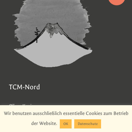
TCM-Nord
Oliver Kania
Wir benutzen ausschließlich essentielle Cookies zum Betrieb
Bremerhavener Heerstraße 36c
der Website.
28717 Bremen
OK
Datenschutz