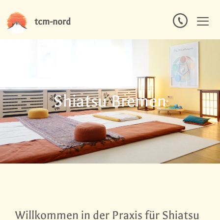
Zum
tcm-nord
Inhalt
springen
Men
Shiatsu Bremen
Willkommen in der Praxis für Shiatsu