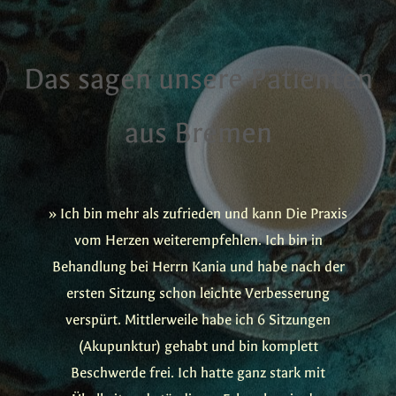
Das sagen unsere Patienten
aus Bremen
» Ich bin mehr als zufrieden und kann Die Praxis
vom Herzen weiterempfehlen. Ich bin in
Behandlung bei Herrn Kania und habe nach der
ersten Sitzung schon leichte Verbesserung
verspürt. Mittlerweile habe ich 6 Sitzungen
(Akupunktur) gehabt und bin komplett
Beschwerde frei. Ich hatte ganz stark mit