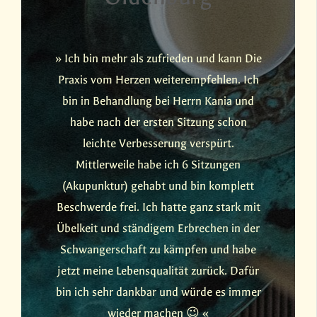
m
» Ich bin mehr als zufrieden und kann Die
» H
te
Praxis vom Herzen weiterempfehlen. Ich
Ak
 zu
bin in Behandlung bei Herrn Kania und
He
habe nach der ersten Sitzung schon
ne
leichte Verbesserung verspürt.
alt
Mittlerweile habe ich 6 Sitzungen
Pra
nes
(Akupunktur) gehabt und bin komplett
n am
Beschwerde frei. Ich hatte ganz stark mit
er
Übelkeit und ständigem Erbrechen in der
in.
Schwangerschaft zu kämpfen und habe
jetzt meine Lebensqualität zurück. Dafür
e
bin ich sehr dankbar und würde es immer
nach
wieder machen 😉 «