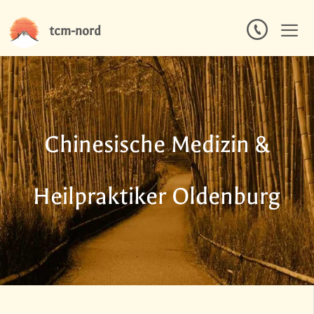
Zum
tcm-nord
Inhalt
springen
Men
Chinesische Medizin &
Heilpraktiker Oldenburg