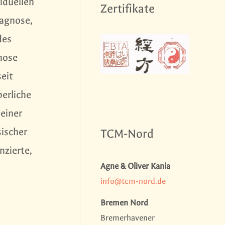
iduellen
Zertifikate
iagnose,
des
nose
seit
perliche
 einer
sischer
TCM-Nord
nzierte,
Agne & Oliver Kania
info@tcm-nord.de
Bremen Nord
Bremerhavener