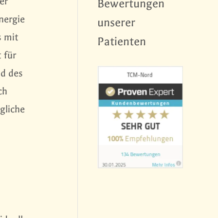
er
Bewertungen
nergie
unserer
s mit
Patienten
 für
nd des
ch
gliche