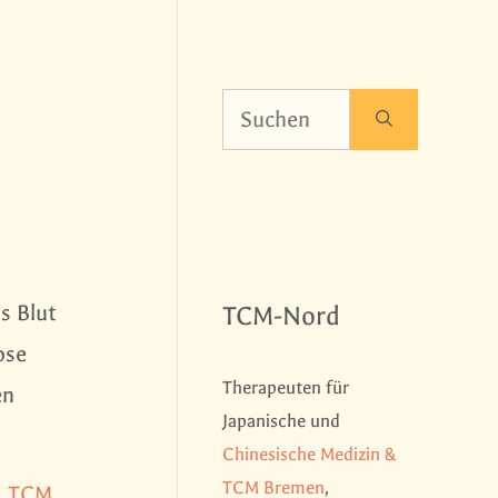
Suchen
nach:
s Blut
TCM-Nord
ose
Therapeuten für
en
Japanische und
Chinesische Medizin &
TCM Bremen
,
& TCM