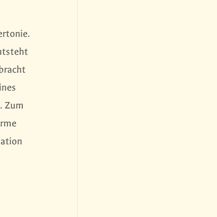
rtonie.
ntsteht
bracht
ines
 . Zum
orme
nation