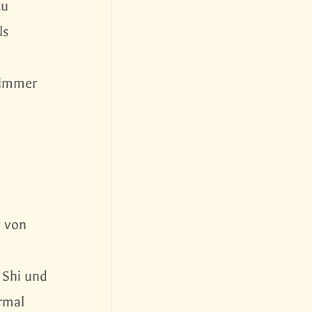
zu
ls
 immer
g von
 Shi und
rmal