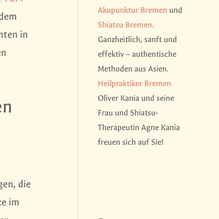
Akupunktur Bremen
und
edem
Shiatsu Bremen
.
nten in
Ganzheitlich, sanft und
en
effektiv – authentische
Methoden aus Asien.
Heilpraktiker Bremen
Oliver Kania und seine
en
Frau und Shiatsu-
Therapeutin Agne Kania
freuen sich auf Sie!
gen, die
ze im